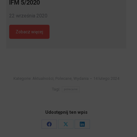
IFM 5/2020
22 września 2020
Zobacz więcej
Kategorie:
Aktualności
,
Polecane
,
Wydania
14 lutego 2024
Tagi:
polecane
Udostępnij ten wpis
Share
Share
Share