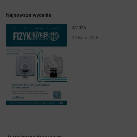
on
on
on
Facebook
X
LinkedIn
Najnowsze wydanie
4/2026
24 lipca 2026