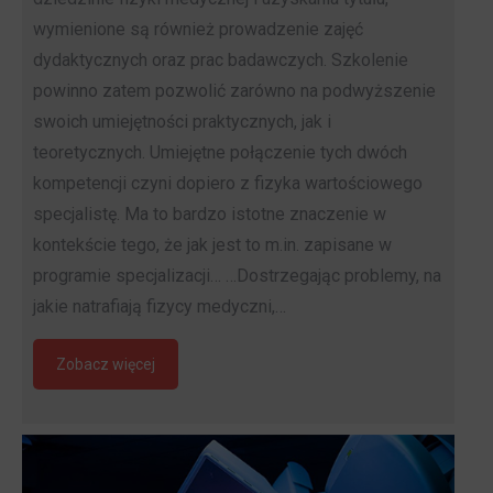
wymienione są również prowadzenie zajęć
dydaktycznych oraz prac badawczych. Szkolenie
powinno zatem pozwolić zarówno na podwyższenie
swoich umiejętności praktycznych, jak i
teoretycznych. Umiejętne połączenie tych dwóch
kompetencji czyni dopiero z fizyka wartościowego
specjalistę. Ma to bardzo istotne znaczenie w
kontekście tego, że jak jest to m.in. zapisane w
programie specjalizacji… …Dostrzegając problemy, na
jakie natrafiają fizycy medyczni,…
Zobacz więcej