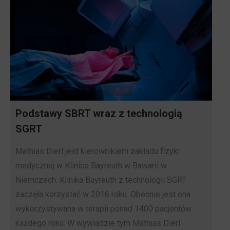
Podstawy SBRT wraz z technologią
SGRT
Mathias Dierl jest kierownikiem zakładu fizyki
medycznej w Klinice Bayreuth w Bawarii w
Niemczech. Klinika Bayreuth z technologii SGRT
zaczęła korzystać w 2016 roku. Obecnie jest ona
wykorzystywana w terapii ponad 1400 pacjentów
każdego roku. W wywiadzie tym Mathias Dierl