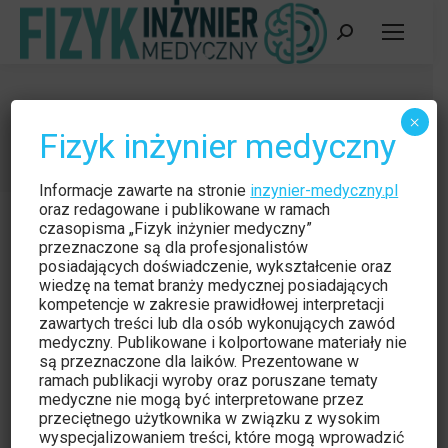
Szukaj:
IFM 1/2024
×
Fizyk inżynier medyczny
Jesteś tutaj:
Strona główna
Aktualności
IFM 1/2024
Informacje zawarte na stronie
inzynier-medyczny.pl
oraz redagowane i publikowane w ramach
czasopisma „Fizyk inżynier medyczny”
przeznaczone są dla profesjonalistów
posiadających doświadczenie, wykształcenie oraz
wiedzę na temat branży medycznej posiadających
kompetencje w zakresie prawidłowej interpretacji
zawartych treści lub dla osób wykonujących zawód
medyczny. Publikowane i kolportowane materiały nie
są przeznaczone dla laików. Prezentowane w
ramach publikacji wyroby oraz poruszane tematy
medyczne nie mogą być interpretowane przez
przeciętnego użytkownika w związku z wysokim
wyspecjalizowaniem treści, które mogą wprowadzić