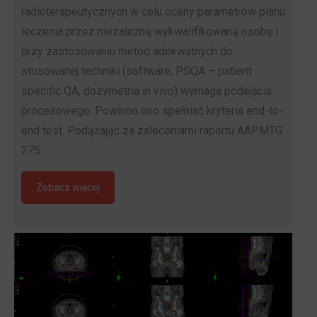
radioterapeutycznych w celu oceny parametrów planu
leczenia przez niezależną wykwalifikowaną osobę i
przy zastosowaniu metod adekwatnych do
stosowanej techniki (software, PSQA – patient
specific QA, dozymetria in vivo) wymaga podejścia
procesowego. Powinno ono spełniać kryteria end-to-
end test. Podążając za zaleceniami raportu AAPMTG
275…
Zobacz więcej