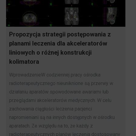
Propozycja strategii postępowania z
planami leczenia dla akceleratorów
liniowych o różnej konstrukcji
kolimatora
WprowadzenieW codziennej pracy ośrodka
radioterapeutycznego nieuniknione są przerwy w
działaniu aparatów spowodowane awariami lub
przeglądami akceleratorów medycznych. W celu
zachowania ciągłości leczenia pacjenci
napromieniani są na innych dostępnych w ośrodku
aparatach. Ze względu na to, że każdy z
radioterapeutycznych planów leczenia dostosowany