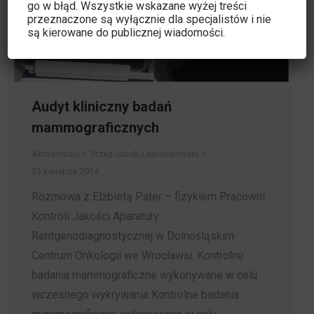
go w błąd. Wszystkie wskazane wyżej treści
przeznaczone są wyłącznie dla specjalistów i nie
są kierowane do publicznej wiadomości.
Audyt kliniczny badań
mammograficznych
Aktualności
Przez
Jacek Lewandowski
23 kwietnia 2014
Rozmowa z Elżbietą Pater – fizykiem Pracowni
Kontroli Jakości Aparatury
Rentgenodiagnostycznej w Dolnośląskim
Centrum Onkologii we Wrocławiu. Kontrolne
badania mammograficzne wykonywane w celu
wczesnego wykrywania Kontrolne badania