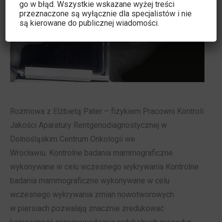
go w błąd. Wszystkie wskazane wyżej treści
przeznaczone są wyłącznie dla specjalistów i nie
są kierowane do publicznej wiadomości.
Rozmowa z Elżbietą Pater – fizykiem Pracowni Kontroli
Jakości Aparatury Rentgenodiagnostycznej w
Dolnośląskim Centrum Onkologii we
Wrocławiu. Kontrolne badania mammograficzne
wykonywane w celu wczesnego wykrywania Kontrolne
badania mammograficzne wykonywane w celu
wczesnego wykrywania zmian nowotworowych
w piersiach pozwalają znacznie zredukować