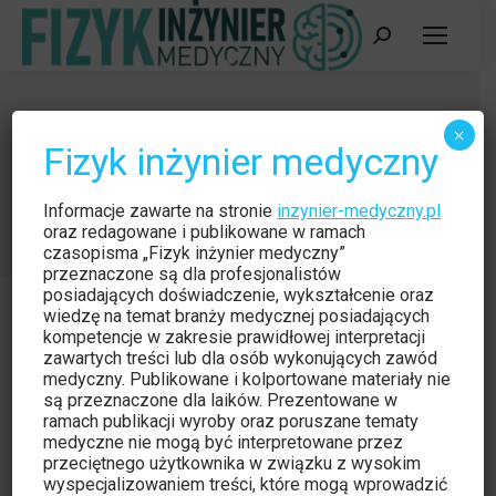
Szukaj:
Audyt kliniczny badań
×
Fizyk inżynier medyczny
mammograficznych
Jesteś tutaj:
Strona główna
Aktualności
Informacje zawarte na stronie
inzynier-medyczny.pl
Audyt kliniczny badań mammograficznych
oraz redagowane i publikowane w ramach
czasopisma „Fizyk inżynier medyczny”
przeznaczone są dla profesjonalistów
posiadających doświadczenie, wykształcenie oraz
wiedzę na temat branży medycznej posiadających
kompetencje w zakresie prawidłowej interpretacji
zawartych treści lub dla osób wykonujących zawód
medyczny. Publikowane i kolportowane materiały nie
Aktualności
kwi
są przeznaczone dla laików. Prezentowane w
23
ramach publikacji wyroby oraz poruszane tematy
medyczne nie mogą być interpretowane przez
2014
przeciętnego użytkownika w związku z wysokim
wyspecjalizowaniem treści, które mogą wprowadzić