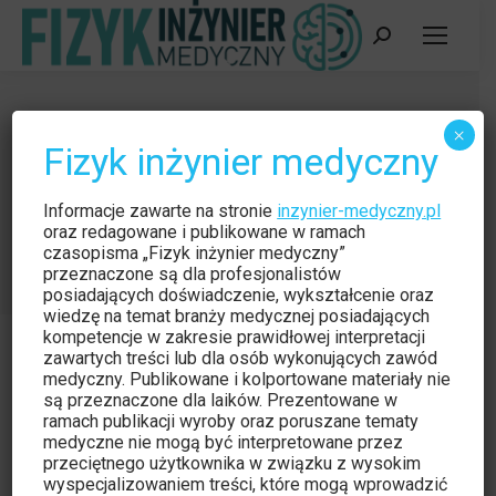
Szukaj:
15th Symposium of the
×
Fizyk inżynier medyczny
International Society for the History
of Radiology
Informacje zawarte na stronie
inzynier-medyczny.pl
Jesteś tutaj:
oraz redagowane i publikowane w ramach
Strona główna
Wydarzenie
czasopisma „Fizyk inżynier medyczny”
15th Symposium of the International…
przeznaczone są dla profesjonalistów
posiadających doświadczenie, wykształcenie oraz
wiedzę na temat branży medycznej posiadających
kompetencje w zakresie prawidłowej interpretacji
zawartych treści lub dla osób wykonujących zawód
medyczny. Publikowane i kolportowane materiały nie
są przeznaczone dla laików. Prezentowane w
ramach publikacji wyroby oraz poruszane tematy
medyczne nie mogą być interpretowane przez
przeciętnego użytkownika w związku z wysokim
wyspecjalizowaniem treści, które mogą wprowadzić