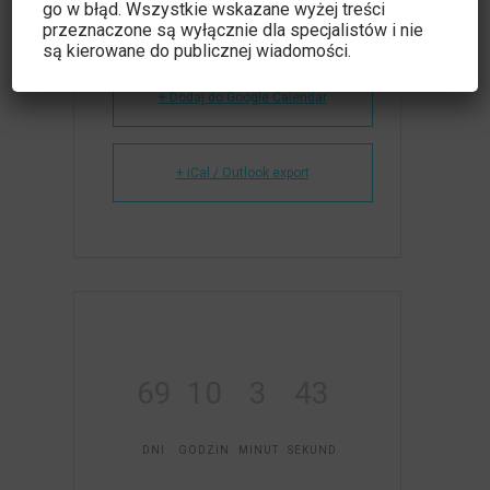
go w błąd. Wszystkie wskazane wyżej treści
przeznaczone są wyłącznie dla specjalistów i nie
są kierowane do publicznej wiadomości.
+ Dodaj do Google Calendar
+ iCal / Outlook export
69
10
3
43
DNI
GODZIN
MINUT
SEKUND