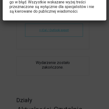
go w błąd. Wszystkie wskazane wyżej treści
przeznaczone są wyłącznie dla specjalistów i nie
są kierowane do publicznej wiadomości.
+ Dodaj do Google Calendar
+ iCal / Outlook export
Wydarzenie zostało
zakończone.
Działy