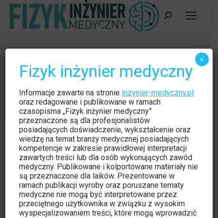
Szukaj:
Kurs stacjonarny: Kardiologiczny
×
Fizyk inżynier medyczny
rezonans magnetyczny
Jesteś tutaj:
Strona główna
Wydarzenie
Informacje zawarte na stronie
inzynier-medyczny.pl
Kurs stacjonarny: Kardiologiczny rezonans magnetyczny
oraz redagowane i publikowane w ramach
czasopisma „Fizyk inżynier medyczny”
przeznaczone są dla profesjonalistów
posiadających doświadczenie, wykształcenie oraz
wiedzę na temat branży medycznej posiadających
kompetencje w zakresie prawidłowej interpretacji
zawartych treści lub dla osób wykonujących zawód
medyczny. Publikowane i kolportowane materiały nie
są przeznaczone dla laików. Prezentowane w
ramach publikacji wyroby oraz poruszane tematy
medyczne nie mogą być interpretowane przez
przeciętnego użytkownika w związku z wysokim
wyspecjalizowaniem treści, które mogą wprowadzić