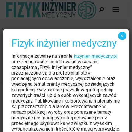
Szukaj:
Kurs stacjonarny: Kontrola jakości
×
Fizyk inżynier medyczny
systemów MRI w praktyce
klinicznej
Informacje zawarte na stronie
inzynier-medyczny.pl
Jesteś tutaj:
oraz redagowane i publikowane w ramach
Strona główna
Wydarzenie
czasopisma „Fizyk inżynier medyczny”
Kurs stacjonarny: Kontrola jakości systemów…
przeznaczone są dla profesjonalistów
posiadających doświadczenie, wykształcenie oraz
wiedzę na temat branży medycznej posiadających
kompetencje w zakresie prawidłowej interpretacji
zawartych treści lub dla osób wykonujących zawód
medyczny. Publikowane i kolportowane materiały nie
są przeznaczone dla laików. Prezentowane w
ramach publikacji wyroby oraz poruszane tematy
medyczne nie mogą być interpretowane przez
przeciętnego użytkownika w związku z wysokim
wyspecjalizowaniem treści, które mogą wprowadzić