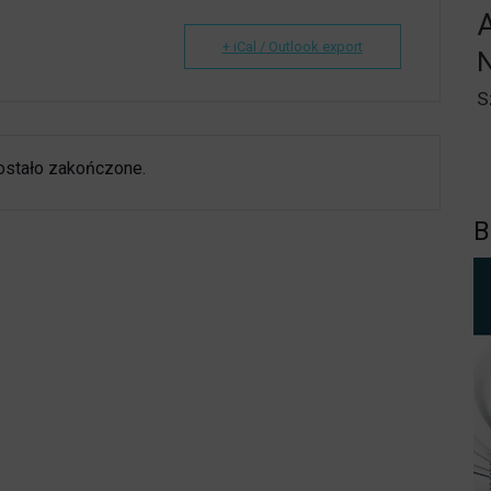
A
+ iCal / Outlook export
S
ostało zakończone.
B