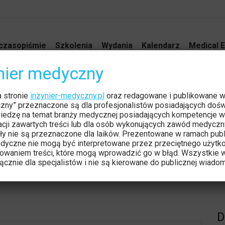
czasopiśmie
Szkolenia
Wydania
Kalendarz
Medical E
ynier medyczny
awa 2023
a stronie
inzynier-medyczny.pl
oraz redagowane i publikowane 
Jesteś 
Strona
czny” przeznaczone są dla profesjonalistów posiadających dośw
iedzę na temat branży medycznej posiadających kompetencje w
tacji zawartych treści lub dla osób wykonujących zawód medyczn
ły nie są przeznaczone dla laików. Prezentowane w ramach publ
dyczne nie mogą być interpretowane przez przeciętnego użytk
owaniem treści, które mogą wprowadzić go w błąd. Wszystkie w
cznie dla specjalistów i nie są kierowane do publicznej wiadom
D