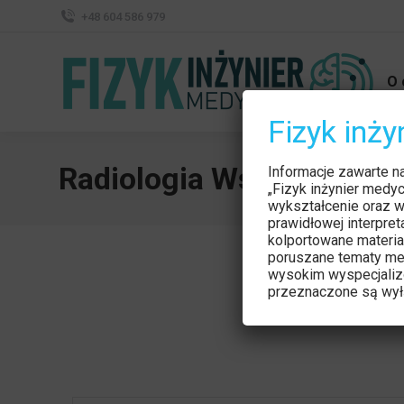
+48 604 586 979
O 
Fizyk inż
Radiologia Wspólna Spr
Informacje zawarte n
„Fizyk inżynier medy
wykształcenie oraz w
prawidłowej interpre
kolportowane materia
poruszane tematy me
wysokim wyspecjaliz
przeznaczone są wyłą