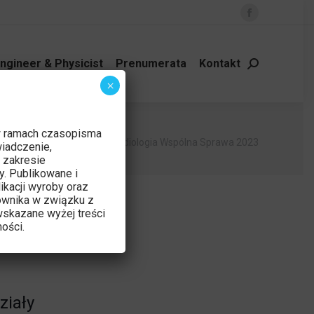
Facebook
page
opens
ngineer & Physicist
Prenumerata
Kontakt
Szukaj:
in
×
new
window
w ramach czasopisma
tutaj:
 główna
Wydarzenie
Radiologia Wspólna Sprawa 2023
iadczenie,
 zakresie
y. Publikowane i
ikacji wyroby oraz
ownika w związku z
skazane wyżej treści
ości.
ziały