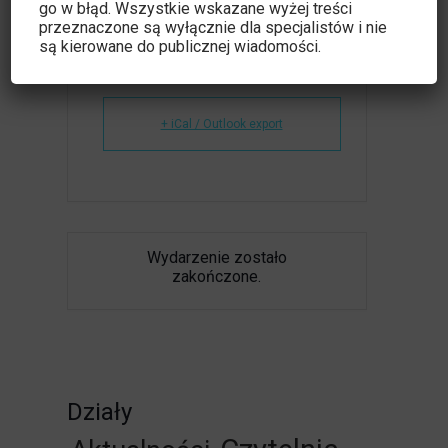
go w błąd. Wszystkie wskazane wyżej treści
przeznaczone są wyłącznie dla specjalistów i nie
są kierowane do publicznej wiadomości.
+ Dodaj do Google Calendar
+ iCal / Outlook export
Wydarzenie zostało
zakończone.
Działy