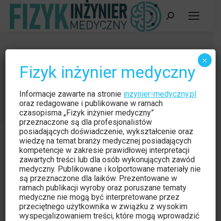
Szukaj:
Spotkanie Szkoleniowo-
×
Fizyk inżynier medyczny
Konsultacyjne Łosiowisko
Jesteś tutaj:
Strona główna
Wydarzenie
Informacje zawarte na stronie
inzynier-medyczny.pl
Spotkanie Szkoleniowo-Konsultacyjne Łosiowisko
oraz redagowane i publikowane w ramach
czasopisma „Fizyk inżynier medyczny”
przeznaczone są dla profesjonalistów
posiadających doświadczenie, wykształcenie oraz
wiedzę na temat branży medycznej posiadających
kompetencje w zakresie prawidłowej interpretacji
zawartych treści lub dla osób wykonujących zawód
medyczny. Publikowane i kolportowane materiały nie
są przeznaczone dla laików. Prezentowane w
ramach publikacji wyroby oraz poruszane tematy
medyczne nie mogą być interpretowane przez
przeciętnego użytkownika w związku z wysokim
wyspecjalizowaniem treści, które mogą wprowadzić