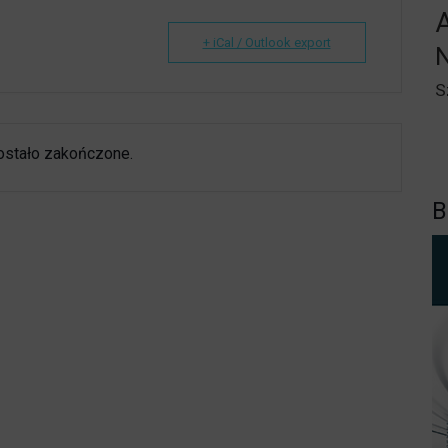
A
+ iCal / Outlook export
S
ostało zakończone.
B