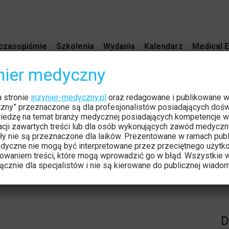
czasopiśmie
Szkolenia
Wydania
Kalendarz
Medical E
ynier medyczny
 Stany nagłe w radiologii
a stronie
inzynier-medyczny.pl
oraz redagowane i publikowane 
Jesteś
Stron
czny” przeznaczone są dla profesjonalistów posiadających dośw
iedzę na temat branży medycznej posiadających kompetencje w
tacji zawartych treści lub dla osób wykonujących zawód medyczn
ły nie są przeznaczone dla laików. Prezentowane w ramach publ
dyczne nie mogą być interpretowane przez przeciętnego użytk
owaniem treści, które mogą wprowadzić go w błąd. Wszystkie w
cznie dla specjalistów i nie są kierowane do publicznej wiadom
D