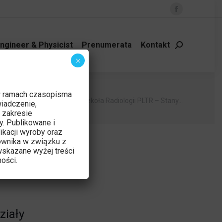
Facebook
page
opens
ngineer & Physicist
Prenumerata
Kontakt
Szukaj:
in
×
new
window
w ramach czasopisma
 tutaj:
a główna
Wydarzenie
Szkoła Radiologii PLTR – Stany…
iadczenie,
 zakresie
y. Publikowane i
ikacji wyroby oraz
ownika w związku z
skazane wyżej treści
ości.
ziały