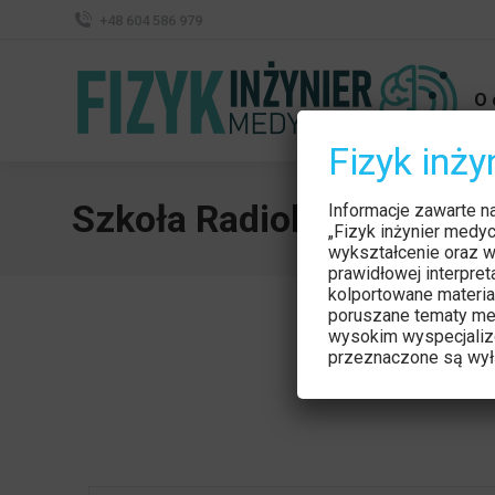
+48 604 586 979
O 
Fizyk inż
Szkoła Radiologii PLTR –
Informacje zawarte n
„Fizyk inżynier medy
wykształcenie oraz w
prawidłowej interpre
kolportowane materia
poruszane tematy me
wysokim wyspecjaliz
przeznaczone są wyłą