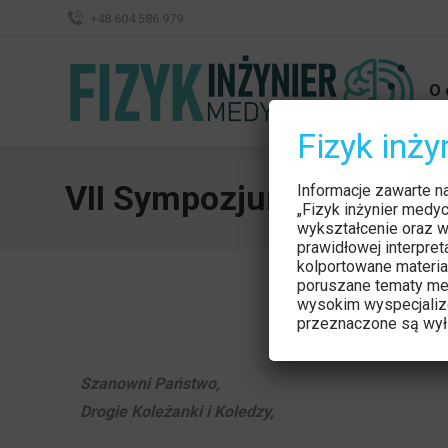
+48 604 586 979
O 
Fizyk inż
VII Sympozjum Radiologi
Informacje zawarte n
„Fizyk inżynier medy
wykształcenie oraz w
prawidłowej interpre
kolportowane materia
poruszane tematy me
wysokim wyspecjaliz
przeznaczone są wyłą
Szanowni Państwo,
Drogie Koleżanki i Koledzy,