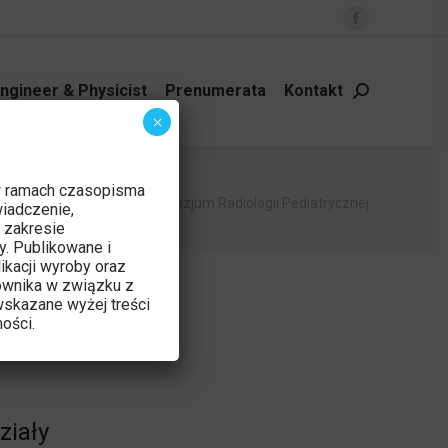
Facebook
page
opens
ngineer & Physicist
Prenumerata
Kontakt
Szukaj:
in
×
new
window
w ramach czasopisma
a
Wydarzenie
VII Sympozjum Radiologii Pediatrycznej
iadczenie,
 zakresie
y. Publikowane i
ikacji wyroby oraz
ownika w związku z
skazane wyżej treści
ości.
ziały