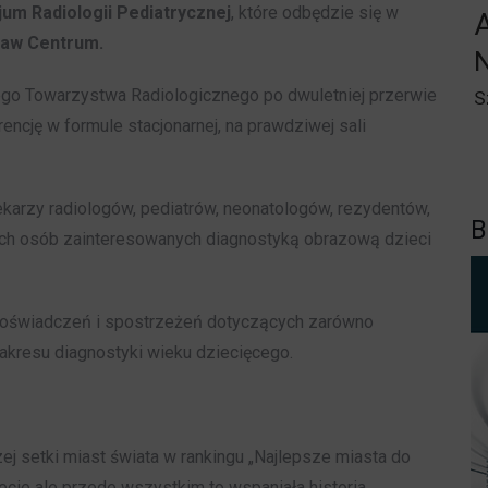
jum Radiologii Pediatrycznej
, które odbędzie się w
A
aw Centrum.
iego Towarzystwa Radiologicznego po dwuletniej przerwie
S
cję w formule stacjonarnej, na prawdziwej sali
arzy radiologów, pediatrów, neonatologów, rezydentów,
B
ch osób zainteresowanych diagnostyką obrazową dzieci
doświadczeń i spostrzeżeń dotyczących zarówno
kresu diagnostyki wieku dziecięcego.
ej setki miast świata w rankingu „Najlepsze miasta do
iecie ale przede wszystkim to wspaniała historia,