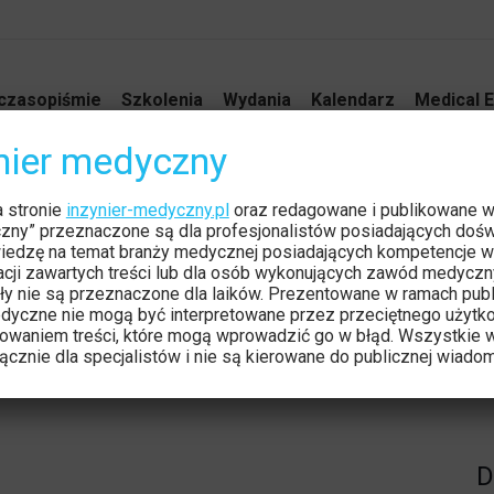
czasopiśmie
Szkolenia
Wydania
Kalendarz
Medical E
ynier medyczny
i Pediatrycznej
a stronie
inzynier-medyczny.pl
oraz redagowane i publikowane 
Jesteś tutaj:
Strona główn
czny” przeznaczone są dla profesjonalistów posiadających dośw
iedzę na temat branży medycznej posiadających kompetencje w
tacji zawartych treści lub dla osób wykonujących zawód medyczn
ły nie są przeznaczone dla laików. Prezentowane w ramach publ
dyczne nie mogą być interpretowane przez przeciętnego użytk
owaniem treści, które mogą wprowadzić go w błąd. Wszystkie w
cznie dla specjalistów i nie są kierowane do publicznej wiadom
D