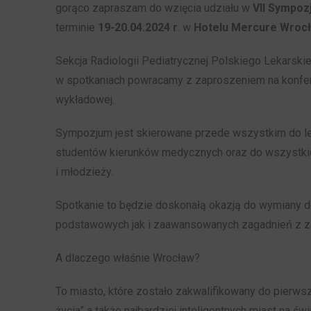
gorąco zapraszam do wzięcia udziału w
VII Sympoz
terminie
19-20.04.2024 r
. w
Hotelu Mercure Wrocł
Sekcja Radiologii Pediatrycznej Polskiego Lekarsk
w spotkaniach powracamy z zaproszeniem na konferen
wykładowej.
Sympozjum jest skierowane przede wszystkim do lek
studentów kierunków medycznych oraz do wszystki
i młodzieży.
Spotkanie to będzie doskonałą okazją do wymiany 
podstawowych jak i zaawansowanych zagadnień z za
A dlaczego właśnie Wrocław?
To miasto, które zostało zakwalifikowany do pierwsz
życia” a także najbardziej inteligentnych miast na św