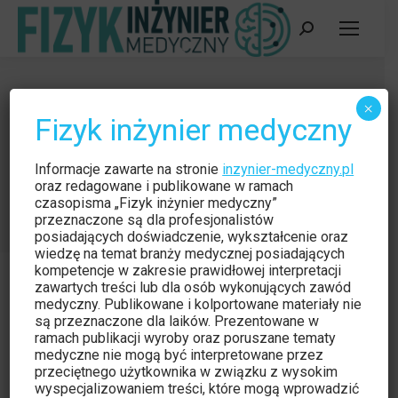
Szukaj:
XX Konferencja Naukowa Polskiego
×
Fizyk inżynier medyczny
Stowarzyszenia Techników
Elektroradiologii
Informacje zawarte na stronie
inzynier-medyczny.pl
Jesteś tutaj:
oraz redagowane i publikowane w ramach
Strona główna
Wydarzenie
czasopisma „Fizyk inżynier medyczny”
XX Konferencja Naukowa Polskiego Stowarzyszenia…
przeznaczone są dla profesjonalistów
posiadających doświadczenie, wykształcenie oraz
wiedzę na temat branży medycznej posiadających
kompetencje w zakresie prawidłowej interpretacji
zawartych treści lub dla osób wykonujących zawód
medyczny. Publikowane i kolportowane materiały nie
są przeznaczone dla laików. Prezentowane w
ramach publikacji wyroby oraz poruszane tematy
medyczne nie mogą być interpretowane przez
przeciętnego użytkownika w związku z wysokim
wyspecjalizowaniem treści, które mogą wprowadzić