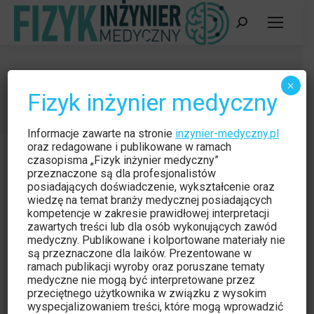
Szukaj:
Polecane
×
Fizyk inżynier medyczny
Jesteś tutaj:
Strona główna
Kategoria "Polecane"
Informacje zawarte na stronie
inzynier-medyczny.pl
oraz redagowane i publikowane w ramach
czasopisma „Fizyk inżynier medyczny”
przeznaczone są dla profesjonalistów
posiadających doświadczenie, wykształcenie oraz
wiedzę na temat branży medycznej posiadających
kompetencje w zakresie prawidłowej interpretacji
zawartych treści lub dla osób wykonujących zawód
medyczny. Publikowane i kolportowane materiały nie
są przeznaczone dla laików. Prezentowane w
ramach publikacji wyroby oraz poruszane tematy
medyczne nie mogą być interpretowane przez
przeciętnego użytkownika w związku z wysokim
wyspecjalizowaniem treści, które mogą wprowadzić