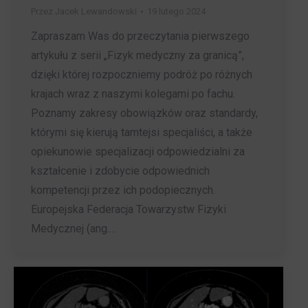
Przez
Jacek Lewandowski
19 lutego 2024
Zapraszam Was do przeczytania pierwszego
artykułu z serii „Fizyk medyczny za granicą”,
dzięki której rozpoczniemy podróż po różnych
krajach wraz z naszymi kolegami po fachu.
Poznamy zakresy obowiązków oraz standardy,
którymi się kierują tamtejsi specjaliści, a także
opiekunowie specjalizacji odpowiedzialni za
kształcenie i zdobycie odpowiednich
kompetencji przez ich podopiecznych.
Europejska Federacja Towarzystw Fizyki
Medycznej (ang.…