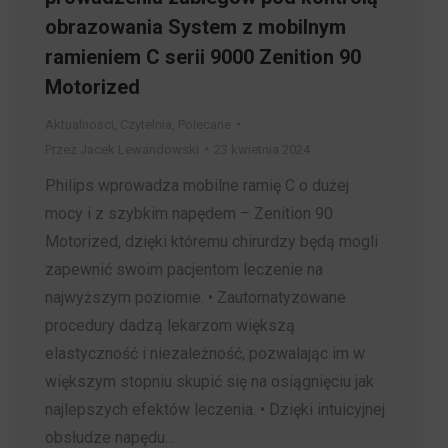
obrazowania System z mobilnym
ramieniem C serii 9000 Zenition 90
Motorized
Aktualności
,
Czytelnia
,
Polecane
Przez
Jacek Lewandowski
23 kwietnia 2024
Philips wprowadza mobilne ramię C o dużej
mocy i z szybkim napędem – Zenition 90
Motorized, dzięki któremu chirurdzy będą mogli
zapewnić swoim pacjentom leczenie na
najwyższym poziomie. • Zautomatyzowane
procedury dadzą lekarzom większą
elastyczność i niezależność, pozwalając im w
większym stopniu skupić się na osiągnięciu jak
najlepszych efektów leczenia. • Dzięki intuicyjnej
obsłudze napędu…