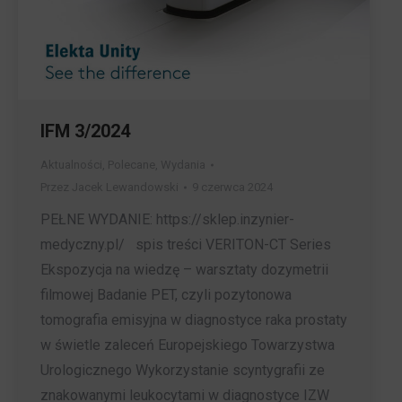
IFM 3/2024
Aktualności
,
Polecane
,
Wydania
Przez
Jacek Lewandowski
9 czerwca 2024
PEŁNE WYDANIE: https://sklep.inzynier-
medyczny.pl/ spis treści VERITON-CT Series
Ekspozycja na wiedzę – warsztaty dozymetrii
filmowej Badanie PET, czyli pozytonowa
tomografia emisyjna w diagnostyce raka prostaty
w świetle zaleceń Europejskiego Towarzystwa
Urologicznego Wykorzystanie scyntygrafii ze
znakowanymi leukocytami w diagnostyce IZW