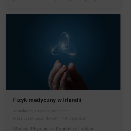
Fizyk medyczny w Irlandii
Aktualności
,
Czytelnia
,
Polecane
Przez
Jacek Lewandowski
19 lutego 2024
Medical Physicist in Republic of Ireland