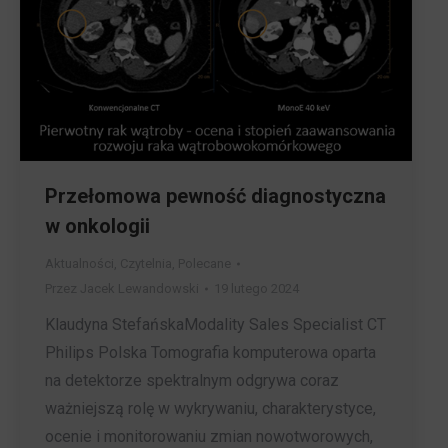
Przełomowa pewność diagnostyczna
w onkologii
Aktualności
,
Czytelnia
,
Polecane
Przez
Jacek Lewandowski
19 lutego 2024
Klaudyna StefańskaModality Sales Specialist CT
Philips Polska Tomografia komputerowa oparta
na detektorze spektralnym odgrywa coraz
ważniejszą rolę w wykrywaniu, charakterystyce,
ocenie i monitorowaniu zmian nowotworowych,