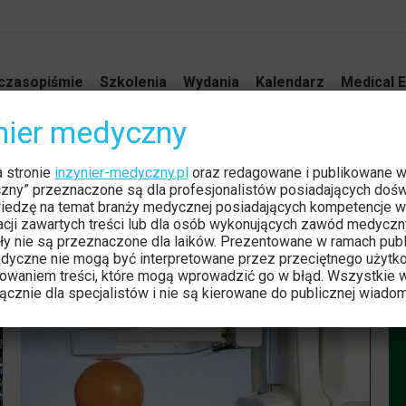
czasopiśmie
Szkolenia
Wydania
Kalendarz
Medical E
ynier medyczny
a stronie
inzynier-medyczny.pl
oraz redagowane i publikowane 
czny” przeznaczone są dla profesjonalistów posiadających dośw
iedzę na temat branży medycznej posiadających kompetencje w
tacji zawartych treści lub dla osób wykonujących zawód medyczn
ły nie są przeznaczone dla laików. Prezentowane w ramach publ
dyczne nie mogą być interpretowane przez przeciętnego użytk
owaniem treści, które mogą wprowadzić go w błąd. Wszystkie w
cznie dla specjalistów i nie są kierowane do publicznej wiadom