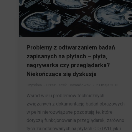
Problemy z odtwarzaniem badań
zapisanych na płytach – płyta,
nagrywarka czy przeglądarka?
Niekończąca się dyskusja
Czytelnia
Przez
Jacek Lewandowski
21 maja 2013
Wśród wielu problemów technicznych
związanych z dokumentacją badań obrazowych
w pełni nierozwiązane pozostają te, które
dotyczą funkcjonowania przeglądarek, zarówno
tych zainstalowanych na płytach CD/DVD, jak i