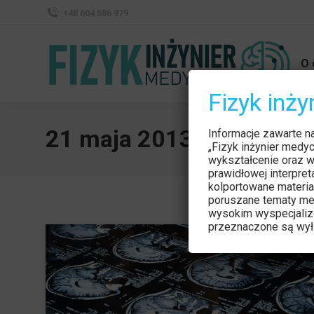
+48 604 586 979
O 
Fizyk inż
21 maja 2013
Informacje zawarte n
„Fizyk inżynier medy
wykształcenie oraz w
prawidłowej interpre
kolportowane materia
poruszane tematy me
wysokim wyspecjaliz
przeznaczone są wyłą