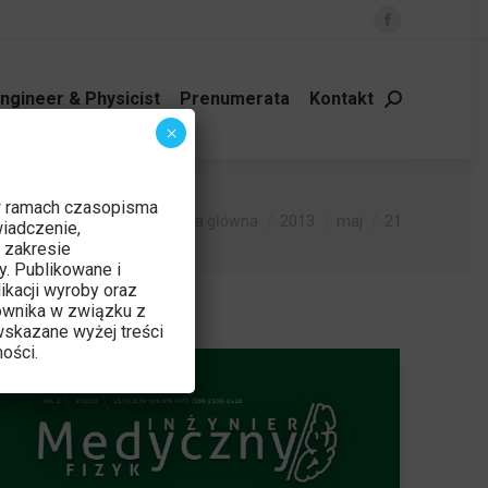
Facebook
page
opens
ngineer & Physicist
Prenumerata
Kontakt
Szukaj:
in
×
new
window
w ramach czasopisma
Jesteś tutaj:
Strona główna
2013
maj
21
iadczenie,
 zakresie
y. Publikowane i
ikacji wyroby oraz
ownika w związku z
skazane wyżej treści
ości.