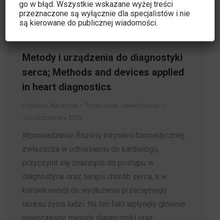
go w błąd. Wszystkie wskazane wyżej treści
przeznaczone są wyłącznie dla specjalistów i nie
są kierowane do publicznej wiadomości.
Metody i urządzenia do diagnostyki
serca; Methods and devices applied
in heart diagnostics
Czytelnia
,
Naukowe
Przez
Jacek Lewandowski
10 października 2013
Wprowadzenie Rozwój inżynierii biomedycznej,
zwłaszcza w odniesieniu do kardiologii,
przyczynił się znacząco do postępu w
diagnostyce oraz terapii chorób serca, a w
konsekwencji do wydłużenia przeciętnego
okresu życia ludzi. Na ten fakt wpłynęły głównie
nowoczesne metody diagnostyki oraz