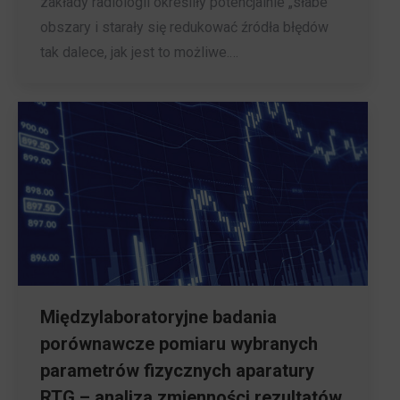
zakłady radiologii określiły potencjalnie „słabe”
obszary i starały się redukować źródła błędów
tak dalece, jak jest to możliwe.…
Międzylaboratoryjne badania
porównawcze pomiaru wybranych
parametrów fizycznych aparatury
RTG – analiza zmienności rezultatów