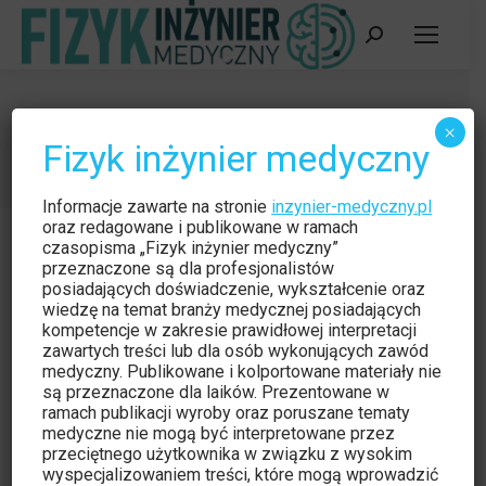
Szukaj:
RTG
×
Fizyk inżynier medyczny
Jesteś tutaj:
Strona główna
Wpisy oznaczone tagiem "RTG"
Informacje zawarte na stronie
inzynier-medyczny.pl
oraz redagowane i publikowane w ramach
czasopisma „Fizyk inżynier medyczny”
przeznaczone są dla profesjonalistów
posiadających doświadczenie, wykształcenie oraz
wiedzę na temat branży medycznej posiadających
kompetencje w zakresie prawidłowej interpretacji
zawartych treści lub dla osób wykonujących zawód
medyczny. Publikowane i kolportowane materiały nie
są przeznaczone dla laików. Prezentowane w
ramach publikacji wyroby oraz poruszane tematy
medyczne nie mogą być interpretowane przez
przeciętnego użytkownika w związku z wysokim
wyspecjalizowaniem treści, które mogą wprowadzić