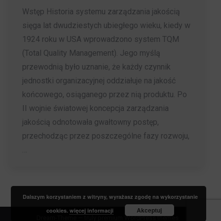
Wstęp Historia systemu zarządzania jakością
sięga lat dwudziestych ubiegłego wieku, kiedy w
1924 roku w USA wprowadzono system TQM
(Total Quality Management). Jego myślą
przewodnią było uznanie, że każdy czynnik
jednostki organizacyjnej oddziałuje na jakość
końcowego, osiąganego przez nią produktu. Po
II wojnie światowej koncepcja zarządzania
jakością odnotowała gwałtowny postęp,
przechodząc przez poszczególne fazy rozwoju,
…
Dalszym korzystaniem z witryny, wyrażasz zgodę na wykorzystanie
Akceptuj
cookies.
więcej informacji
Dream-Theme — truly
premium WordPress themes