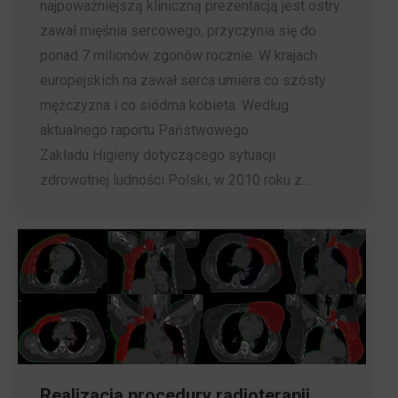
najpoważniejszą kliniczną prezentacją jest ostry
zawał mięśnia sercowego, przyczynia się do
ponad 7 milionów zgonów rocznie. W krajach
europejskich na zawał serca umiera co szósty
mężczyzna i co siódma kobieta. Według
aktualnego raportu Państwowego
Zakładu Higieny dotyczącego sytuacji
zdrowotnej ludności Polski, w 2010 roku z…
Realizacja procedury radioterapii