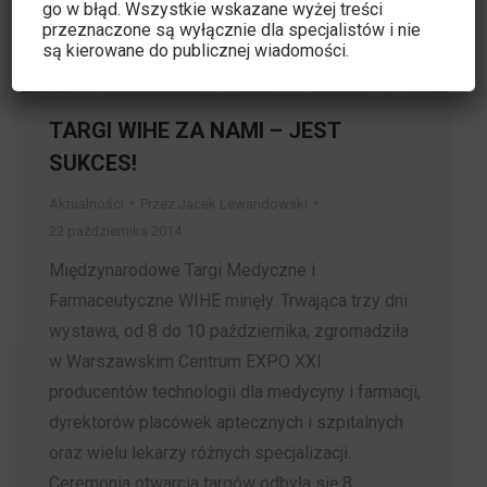
go w błąd. Wszystkie wskazane wyżej treści
przeznaczone są wyłącznie dla specjalistów i nie
są kierowane do publicznej wiadomości.
TARGI WIHE ZA NAMI – JEST
SUKCES!
Aktualności
Przez
Jacek Lewandowski
22 października 2014
Międzynarodowe Targi Medyczne i
Farmaceutyczne WIHE minęły. Trwająca trzy dni
wystawa, od 8 do 10 października, zgromadziła
w Warszawskim Centrum EXPO XXI
producentów technologii dla medycyny i farmacji,
dyrektorów placówek aptecznych i szpitalnych
oraz wielu lekarzy różnych specjalizacji.
Ceremonia otwarcia targów odbyła się 8