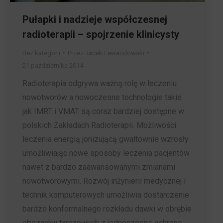
Pułapki i nadzieje współczesnej
radioterapii – spojrzenie klinicysty
Bez kategorii
Przez
Jacek Lewandowski
21 października 2014
Radioterapia odgrywa ważną rolę w leczeniu
nowotworów a nowoczesne technologie takie
jak IMRT i VMAT są coraz bardziej dostępne w
polskich Zakładach Radioterapii. Możliwości
leczenia energią jonizującą gwałtownie wzrosły
umożliwiając nowe sposoby leczenia pacjentów
nawet z bardzo zaawansowanymi zmianami
nowotworowymi. Rozwój inżynierii medycznej i
technik komputerowych umożliwia dostarczenie
bardzo konformalnego rozkładu dawki w obrębie
obszarów tarczowych z jednoczesną ochroną