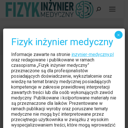
Szukaj:
październik 2014
×
Fizyk inżynier medyczny
Jesteś tutaj:
Strona główna
2014
październik
Informacje zawarte na stronie
inzynier-medyczny.pl
oraz redagowane i publikowane w ramach
czasopisma „Fizyk inżynier medyczny”
przeznaczone są dla profesjonalistów
posiadających doświadczenie, wykształcenie oraz
wiedzę na temat branży medycznej posiadających
kompetencje w zakresie prawidłowej interpretacji
zawartych treści lub dla osób wykonujących zawód
medyczny. Publikowane i kolportowane materiały nie
są przeznaczone dla laików. Prezentowane w
ramach publikacji wyroby oraz poruszane tematy
medyczne nie mogą być interpretowane przez
przeciętnego użytkownika w związku z wysokim
wyspecjalizowaniem treści, które mogą wprowadzić