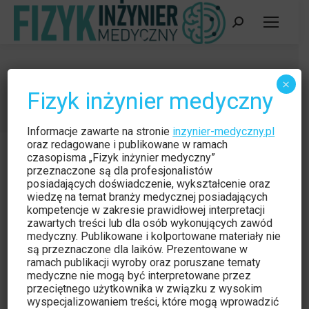
Szukaj:
grudzień 2013
×
Fizyk inżynier medyczny
Jesteś tutaj:
Strona główna
2013
grudzień
Informacje zawarte na stronie
inzynier-medyczny.pl
oraz redagowane i publikowane w ramach
czasopisma „Fizyk inżynier medyczny”
przeznaczone są dla profesjonalistów
posiadających doświadczenie, wykształcenie oraz
wiedzę na temat branży medycznej posiadających
kompetencje w zakresie prawidłowej interpretacji
zawartych treści lub dla osób wykonujących zawód
medyczny. Publikowane i kolportowane materiały nie
są przeznaczone dla laików. Prezentowane w
ramach publikacji wyroby oraz poruszane tematy
medyczne nie mogą być interpretowane przez
przeciętnego użytkownika w związku z wysokim
wyspecjalizowaniem treści, które mogą wprowadzić