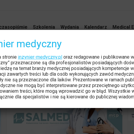
czasopiśmie
Szkolenia
Wydania
Kalendarz
Medical E
ynier medyczny
a stronie
inzynier-medyczny.pl
oraz redagowane i publikowane 
czny” przeznaczone są dla profesjonalistów posiadających dośw
iedzę na temat branży medycznej posiadających kompetencje w
tacji zawartych treści lub dla osób wykonujących zawód medyczn
ły nie są przeznaczone dla laików. Prezentowane w ramach publ
dyczne nie mogą być interpretowane przez przeciętnego użytk
owaniem treści, które mogą wprowadzić go w błąd. Wszystkie w
cznie dla specjalistów i nie są kierowane do publicznej wiadom