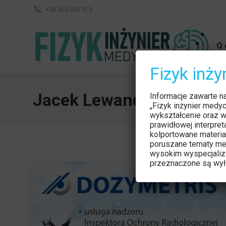
+48 604 586 979
O 
Fizyk inż
Jacek Lewandowski
Informacje zawarte n
„Fizyk inżynier medy
wykształcenie oraz w
prawidłowej interpre
kolportowane materia
poruszane tematy me
wysokim wyspecjaliz
przeznaczone są wyłą