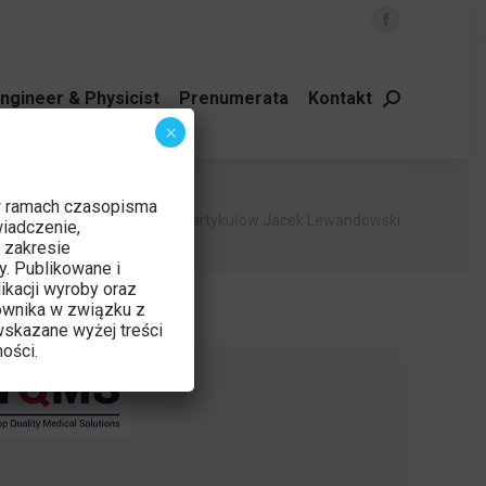
Facebook
page
opens
ngineer & Physicist
Prenumerata
Kontakt
Szukaj:
in
×
new
window
w ramach czasopisma
Jesteś tutaj:
Strona główna
Autor artykułów Jacek Lewandowski
iadczenie,
 zakresie
y. Publikowane i
ikacji wyroby oraz
ownika w związku z
skazane wyżej treści
ości.