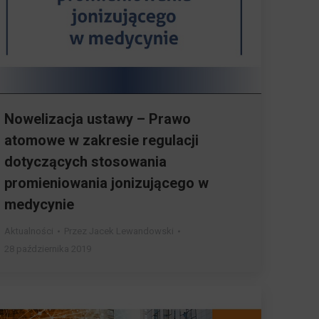
Nowelizacja ustawy – Prawo
atomowe w zakresie regulacji
dotyczących stosowania
promieniowania jonizującego w
medycynie
Aktualności
Przez
Jacek Lewandowski
28 października 2019