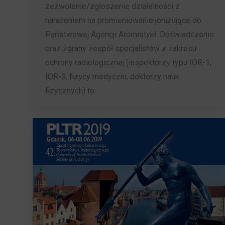
zezwolenie/zgłoszenie działalności z
narażeniem na promieniowanie jonizujące do
Państwowej Agencji Atomistyki. Doświadczenie
oraz zgrany zespół specjalistów z zakresu
ochrony radiologicznej (inspektorzy typu IOR-1,
IOR-3, fizycy medyczni, doktorzy nauk
fizycznych) to…