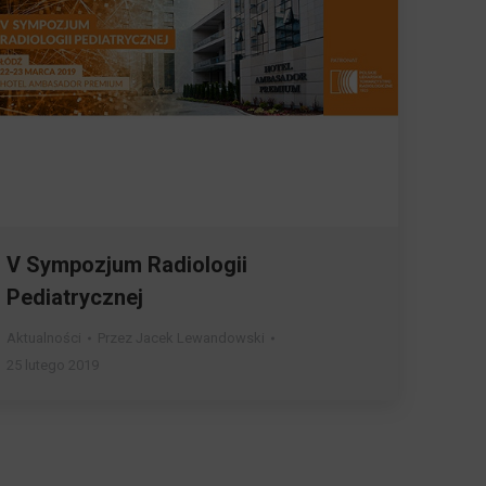
V Sympozjum Radiologii
Pediatrycznej
Aktualności
Przez
Jacek Lewandowski
25 lutego 2019