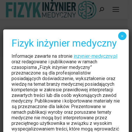
Szukaj:
Jacek Lewandowski
×
Fizyk inżynier medyczny
Jesteś tutaj:
Strona główna
Autor artykułów Jacek Lewandowski
Informacje zawarte na stronie
inzynier-medyczny.pl
oraz redagowane i publikowane w ramach
czasopisma „Fizyk inżynier medyczny”
przeznaczone są dla profesjonalistów
posiadających doświadczenie, wykształcenie oraz
wiedzę na temat branży medycznej posiadających
kompetencje w zakresie prawidłowej interpretacji
zawartych treści lub dla osób wykonujących zawód
medyczny. Publikowane i kolportowane materiały nie
są przeznaczone dla laików. Prezentowane w
ramach publikacji wyroby oraz poruszane tematy
medyczne nie mogą być interpretowane przez
przeciętnego użytkownika w związku z wysokim
wyspecjalizowaniem treści, które mogą wprowadzić