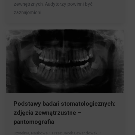
zewnętrznych. Audytorzy powinni być
zaznajomieni…
Podstawy badań stomatologicznych:
zdjęcia zewnątrzustne –
pantomografia
Czytelnia
,
Naukowe
Przez
Jacek Lewandowski