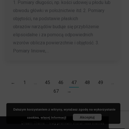
1. Pomiary długości, np. kości udowej u płodu lub
obwodu główki w położnictwie itd. 2. Pomiary
objętości, na podstawie płaskich
obrazów narządów buduje się przybliżenie
elipsoidalne i za pomocą odpowiednich
wzorów oblicza powierzchnie i objętość. 3.
Pomiary liniowe,…
←
1
…
45
46
47
48
49
…
67
→
Dalszym korzystaniem z witryny, wyrażasz zgodę na wykorzystanie
Akceptuj
cookies.
więcej informacji
Dream-Theme — truly
premium WordPress themes