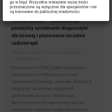
go w błąd. Wszystkie wskazane wyżej treści
przeznaczone są wyłącznie dla specjalistów i nie
są kierowane do publicznej wiadomości.
Format DICOM – komunikacja
pomiędzy systemami diagnostyki
obrazowej i planowania leczenia
radioterapii
Naukowe
,
Polecane
Przez
Jacek Lewandowski
21 października 2014
Streszczenie DICOM (Digital Imaging and
Communication in Medicine) to format
obrazowania cyfrowego i wymiany obrazów w
medycynie, opracowany dla potrzeb
ujednolicenia wymiany i interpretacji
danych medycznych reprezentujących lub
związanych z obrazami diagnostycznymi w