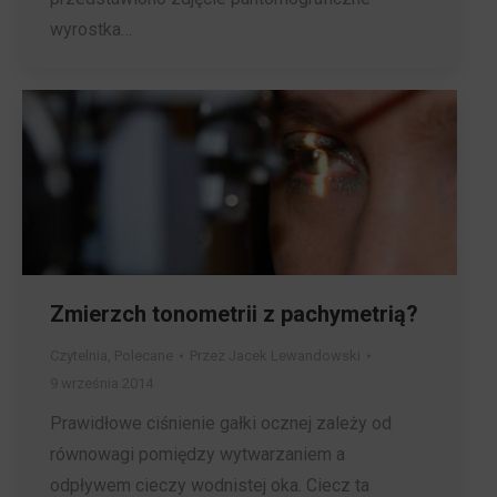
wyrostka…
Zmierzch tonometrii z pachymetrią?
Czytelnia
,
Polecane
Przez
Jacek Lewandowski
9 września 2014
Prawidłowe ciśnienie gałki ocznej zależy od
równowagi pomiędzy wytwarzaniem a
odpływem cieczy wodnistej oka. Ciecz ta