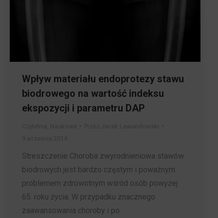
Wpływ materiału endoprotezy stawu
biodrowego na wartość indeksu
ekspozycji i parametru DAP
Czytelnia
,
Naukowe
Przez
Jacek Lewandowski
9 września 2014
Streszczenie Choroba zwyrodnieniowa stawów
biodrowych jest bardzo częstym i poważnym
problemem zdrowotnym wśród osób powyżej
65. roku życia. W przypadku znacznego
zaawansowania choroby i po