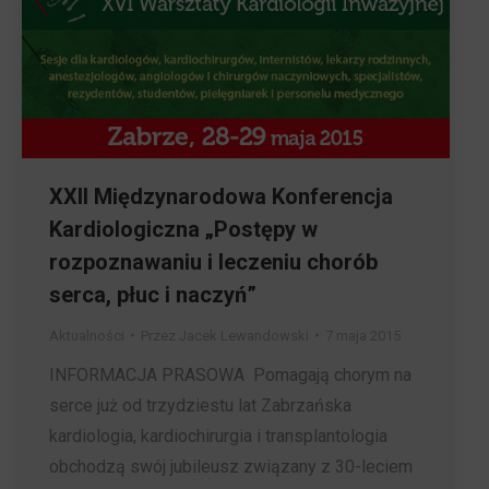
XXII Międzynarodowa Konferencja
Kardiologiczna „Postępy w
rozpoznawaniu i leczeniu chorób
serca, płuc i naczyń”
Aktualności
Przez
Jacek Lewandowski
7 maja 2015
INFORMACJA PRASOWA Pomagają chorym na
serce już od trzydziestu lat Zabrzańska
kardiologia, kardiochirurgia i transplantologia
obchodzą swój jubileusz związany z 30-leciem