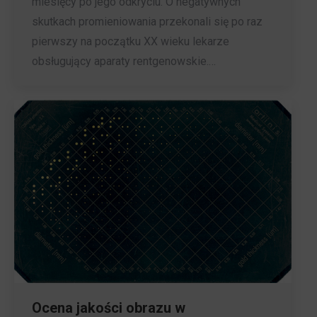
miesięcy po jego odkryciu. O negatywnych
skutkach promieniowania przekonali się po raz
pierwszy na początku XX wieku lekarze
obsługujący aparaty rentgenowskie.…
Ocena jakości obrazu w