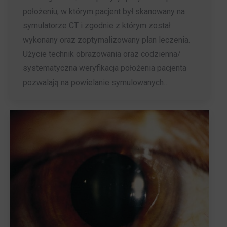
położeniu, w którym pacjent był skanowany na
symulatorze CT i zgodnie z którym został
wykonany oraz zoptymalizowany plan leczenia.
Użycie technik obrazowania oraz codzienna/
systematyczna weryfikacja położenia pacjenta
pozwalają na powielanie symulowanych…