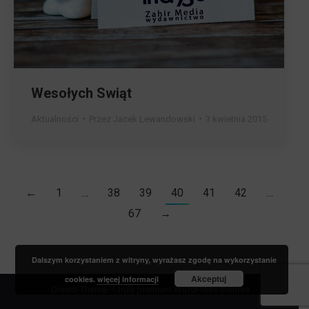
Wesołych Swiąt
Aktualności
Przez
Jacek Lewandowski
3 kwietnia 2015
←
1
…
38
39
40
41
42
…
67
→
Dalszym korzystaniem z witryny, wyrażasz zgodę na wykorzystanie
Akceptuj
cookies.
więcej informacji
Dream-Theme — truly
premium WordPress themes