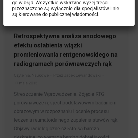
go w błąd. Wszystkie wskazane wyżej treści
przeznaczone są wyłącznie dla specjalistów i nie
są kierowane do publicznej wiadomości.
Retrospektywna analiza anodowego
efektu osłabienia wiązki
promieniowania rentgenowskiego na
radiogramach porównawczych rąk
Czytelnia
,
Naukowe
Przez
Jacek Lewandowski
17 maja 2015
Streszczenie Wprowadzenie. Zdjęcie RTG
porównawcze rąk jest podstawowym badaniem
obrazowym w rozpoznaniu i ocenie procesu
leczenia reumatoidalnego zapalenia stawów rąk.
Objawy radiologiczne często są bardzo
dyskretne, co wymaga bardzo dobrej jakości