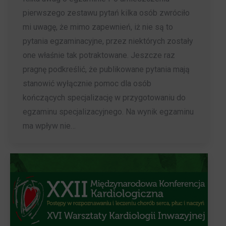
pierwszego zestawu pytań kilka osób zwróciło
mi uwagę, że mimo zapewnień, iż nie są to
pytania egzaminacyjne, przez niektórych zostały
one właśnie tak potraktowane. Jeszcze raz
pragnę podkreślić, że publikowane pytania mają
stanowić wyłącznie pomoc dla osób
kończących specjalizację w przygotowaniu do
egzaminu specjalizacyjnego. Na wynik egzaminu
ma wpływ nie…