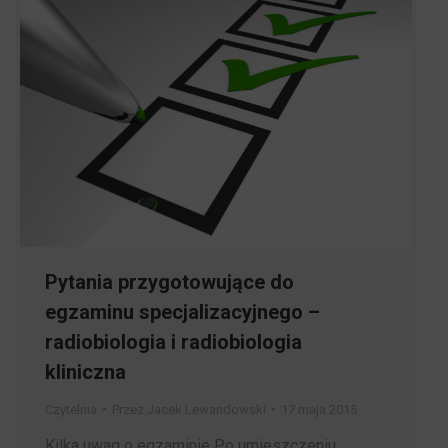
Pytania przygotowujące do
egzaminu specjalizacyjnego –
radiobiologia i radiobiologia
kliniczna
Czytelnia
Przez
Jacek Lewandowski
17 maja 2015
Kilka uwag o egzaminie Po umieszczeniu