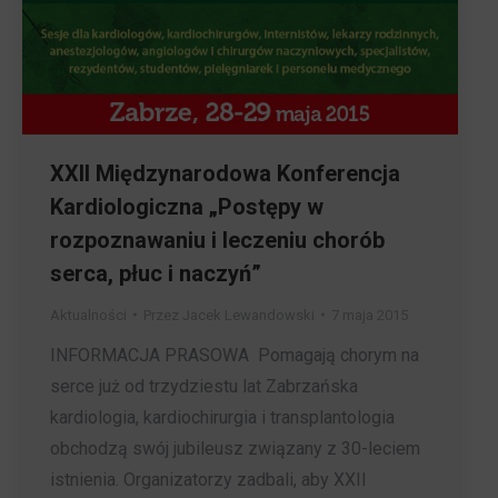
XXII Międzynarodowa Konferencja
Kardiologiczna „Postępy w
rozpoznawaniu i leczeniu chorób
serca, płuc i naczyń”
Aktualności
Przez
Jacek Lewandowski
7 maja 2015
INFORMACJA PRASOWA Pomagają chorym na
serce już od trzydziestu lat Zabrzańska
kardiologia, kardiochirurgia i transplantologia
obchodzą swój jubileusz związany z 30-leciem
istnienia. Organizatorzy zadbali, aby XXII