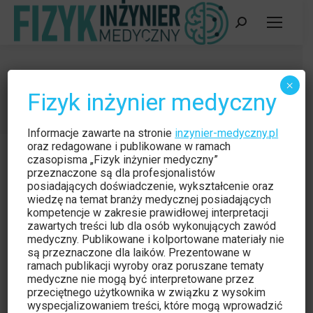
Szukaj:
2015
×
Fizyk inżynier medyczny
Jesteś tutaj:
Strona główna
2015
Informacje zawarte na stronie
inzynier-medyczny.pl
oraz redagowane i publikowane w ramach
czasopisma „Fizyk inżynier medyczny”
przeznaczone są dla profesjonalistów
posiadających doświadczenie, wykształcenie oraz
wiedzę na temat branży medycznej posiadających
kompetencje w zakresie prawidłowej interpretacji
zawartych treści lub dla osób wykonujących zawód
medyczny. Publikowane i kolportowane materiały nie
są przeznaczone dla laików. Prezentowane w
ramach publikacji wyroby oraz poruszane tematy
medyczne nie mogą być interpretowane przez
przeciętnego użytkownika w związku z wysokim
wyspecjalizowaniem treści, które mogą wprowadzić