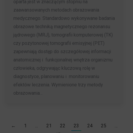
oparta jest w znaczącym stopniu na
zaawansowanych metodach obrazowania
medycznego. Standardowo wykonywane badania
obrazowe techniką magnetycznego rezonansu
jądrowego (MRJ), tomografii komputerowej (TK)
czy pozytonowej tomografii emisyjnej (PET)
zapewniają dostęp do szczegółowej informacji
anatomicznej i funkcjonalnej wnętrza organizmu
człowieka, odgrywając kluczową rolę w
diagnostyce, planowaniu i monitorowaniu
efektów leczenia. Wymienione trzy metody
obrazowania…
←
1
…
21
22
23
24
25
…