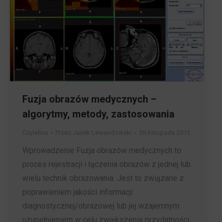
Fuzja obrazów medycznych –
algorytmy, metody, zastosowania
Czytelnia
Przez
Jacek Lewandowski
26 listopada 2015
Wprowadzenie Fuzja obrazów medycznych to
proces rejestracji i łączenia obrazów z jednej lub
wielu technik obrazowania. Jest to związane z
poprawieniem jakości informacji
diagnostycznej/obrazowej lub jej wzajemnym
uzupełnieniem w celu zwiększenia przydatności