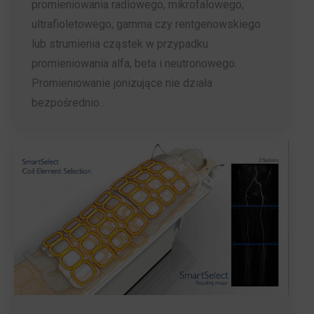
promieniowania radiowego, mikrofalowego,
ultrafioletowego, gamma czy rentgenowskiego
lub strumienia cząstek w przypadku
promieniowania alfa, beta i neutronowego.
Promieniowanie jonizujące nie działa
bezpośrednio…