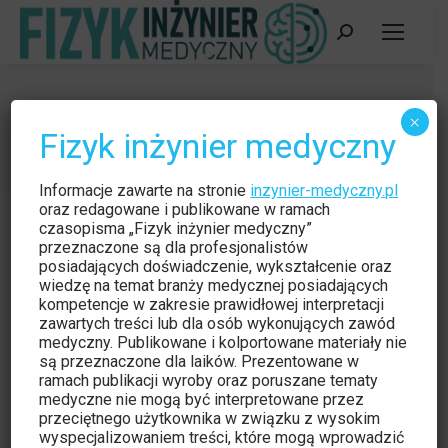
Szukaj:
Czytelnia
×
Fizyk inżynier medyczny
Jesteś tutaj:
Strona główna
Kategoria "Czytelnia"
Informacje zawarte na stronie
inzynier-medyczny.pl
oraz redagowane i publikowane w ramach
czasopisma „Fizyk inżynier medyczny”
przeznaczone są dla profesjonalistów
posiadających doświadczenie, wykształcenie oraz
wiedzę na temat branży medycznej posiadających
kompetencje w zakresie prawidłowej interpretacji
zawartych treści lub dla osób wykonujących zawód
medyczny. Publikowane i kolportowane materiały nie
są przeznaczone dla laików. Prezentowane w
ramach publikacji wyroby oraz poruszane tematy
medyczne nie mogą być interpretowane przez
przeciętnego użytkownika w związku z wysokim
wyspecjalizowaniem treści, które mogą wprowadzić