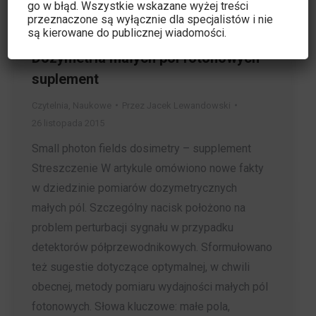
go w błąd. Wszystkie wskazane wyżej treści
przeznaczone są wyłącznie dla specjalistów i nie
są kierowane do publicznej wiadomości.
Dozymetria małych pól fotonowych –
suplement
Czytelnia
,
Naukowe
Przez
Jacek Lewandowski
26 listopada 2015
Small photon fields dosimetry – supplement
Streszczenie W artykule omówiono nowe fakty
w dziedzinie pomiarów dozymetrycznych
małych pól. Szczególny nacisk położono na
problem perturbacji sygnału w przypadku
detektorów półprzewodnikowych. Sformułowano
też sugestie dotyczące optymalnej, w chwili
obecnej, metody pomiaru wydajności małych pól
fotonowych. Słowa kluczowe: małe pola,