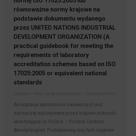
normę ISO 17025:2005 lub
równoważne normy krajowe na
podstawie dokumentu wydanego
przez UNITED NATIONS INDUSTRIAL
DEVELOPMENT ORGANIZATION (A
practical guidebook for meeting the
requirements of laboratory
accreditation schemes based on ISO
17025:2005 or equivalent national
standards
Czytelnia
Przez
Jacek Lewandowski
23 kwietnia 2014
Akredytacja laboratoriów badawczych jest
zazwyczaj wykonywana przez krajowe jednostki
akredytujące (w Polsce – Polskie Centrum
Akredytacyjne). Podstawową rolą tych organów