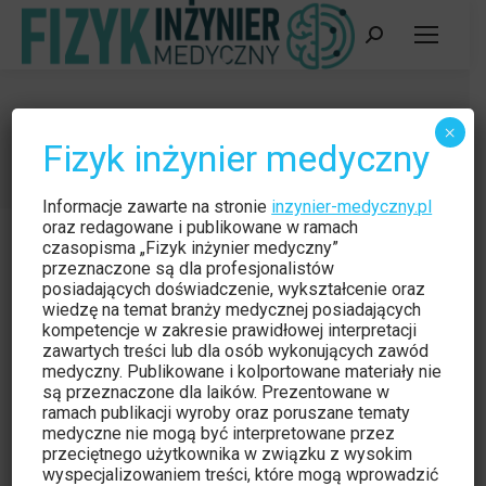
Szukaj:
Czytelnia
×
Fizyk inżynier medyczny
Jesteś tutaj:
Strona główna
Kategoria "Czytelnia"
Informacje zawarte na stronie
inzynier-medyczny.pl
oraz redagowane i publikowane w ramach
czasopisma „Fizyk inżynier medyczny”
przeznaczone są dla profesjonalistów
posiadających doświadczenie, wykształcenie oraz
wiedzę na temat branży medycznej posiadających
kompetencje w zakresie prawidłowej interpretacji
zawartych treści lub dla osób wykonujących zawód
medyczny. Publikowane i kolportowane materiały nie
są przeznaczone dla laików. Prezentowane w
ramach publikacji wyroby oraz poruszane tematy
medyczne nie mogą być interpretowane przez
przeciętnego użytkownika w związku z wysokim
wyspecjalizowaniem treści, które mogą wprowadzić