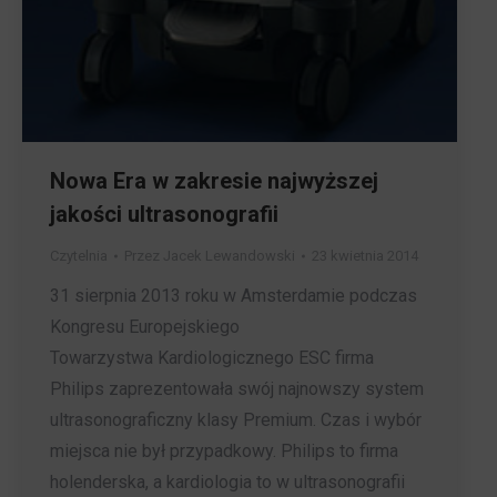
Nowa Era w zakresie najwyższej
jakości ultrasonografii
Czytelnia
Przez
Jacek Lewandowski
23 kwietnia 2014
31 sierpnia 2013 roku w Amsterdamie podczas
Kongresu Europejskiego
Towarzystwa Kardiologicznego ESC firma
Philips zaprezentowała swój najnowszy system
ultrasonograficzny klasy Premium. Czas i wybór
miejsca nie był przypadkowy. Philips to firma
holenderska, a kardiologia to w ultrasonografii