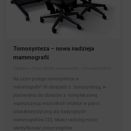
Tomosynteza – nowa nadzieja
mammografii
Czytelnia
Przez
Jacek Lewandowski
23 kwietnia 2014
Na czym polega tomosynteza w
mammografii? W obrazach z tomosyntezą, w
porównaniu do obrazów z kompleksową
superpozycją wszystkich struktur w piersi
(charakterystyczną dla tradycyjnych
mammografów 2D), lekarz radiolog może
identyfikować poszczególne