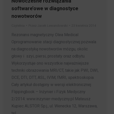
Nowoczesne rozwiązania
software’owe w diagnostyce
nowotworów
Czytelnia
Przez
Jacek Lewandowski
23 kwietnia 2014
Rezonans magnetyczny Olea Medical
Oprogramowanie stacji diagnostycznej pozwala
na diagnostykę nowotworów mózgu, okolic
głowy i szyi, piersi, prostaty oraz odbytu.
Wykorzystuje ono wszystkie najważniejsze
techniki obrazowania MRI/CT, takie jak PWI, DWI,
DCE, DTI, DTT, ASL, IVIM, fMRI, spektroskopia.
Cały artykuł dostępny w wersji elektronicznej
Flippingbook – Inżynier i Fizyk Medyczny
2/2014: www.inzynier-medyczny.pl Mateusz
Kupiec ALSTOR Sp.j., ul. Wenecka 12, Warszawa,
tel.…