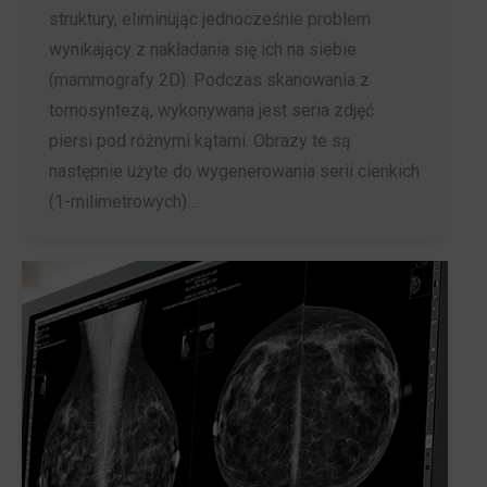
struktury, eliminując jednocześnie problem
wynikający z nakładania się ich na siebie
(mammografy 2D). Podczas skanowania z
tomosyntezą, wykonywana jest seria zdjęć
piersi pod różnymi kątami. Obrazy te są
następnie użyte do wygenerowania serii cienkich
(1-milimetrowych)…