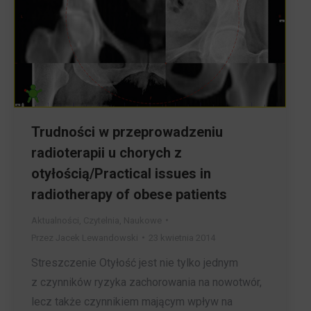
Trudności w przeprowadzeniu
radioterapii u chorych z
otyłością/Practical issues in
radiotherapy of obese patients
Aktualności
,
Czytelnia
,
Naukowe
Przez
Jacek Lewandowski
23 kwietnia 2014
Streszczenie Otyłość jest nie tylko jednym
z czynników ryzyka zachorowania na nowotwór,
lecz także czynnikiem mającym wpływ na