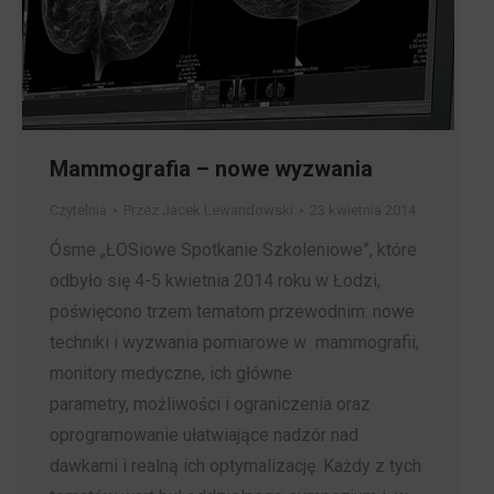
Mammografia – nowe wyzwania
Czytelnia
Przez
Jacek Lewandowski
23 kwietnia 2014
Ósme „ŁOSiowe Spotkanie Szkoleniowe”, które
odbyło się 4-5 kwietnia 2014 roku w Łodzi,
poświęcono trzem tematom przewodnim: nowe
techniki i wyzwania pomiarowe w mammografii,
monitory medyczne, ich główne
parametry, możliwości i ograniczenia oraz
oprogramowanie ułatwiające nadzór nad
dawkami i realną ich optymalizację. Każdy z tych