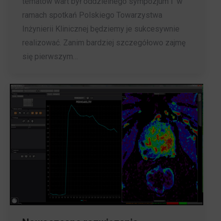
tematów wart był oddzielnego sympozjum i w
ramach spotkań Polskiego Towarzystwa
Inżynierii Klinicznej będziemy je sukcesywnie
realizować. Zanim bardziej szczegółowo zajmę
się pierwszym…